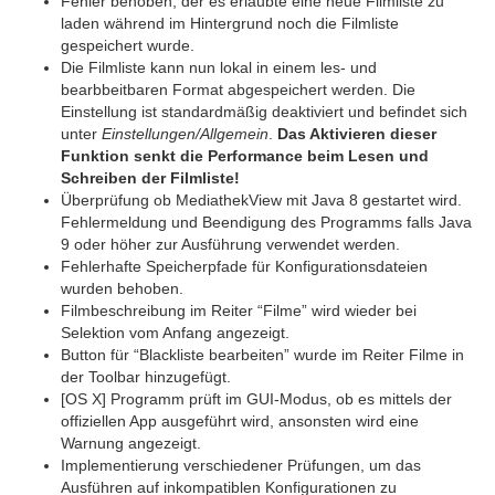
Fehler behoben, der es erlaubte eine neue Filmliste zu
laden während im Hintergrund noch die Filmliste
gespeichert wurde.
Die Filmliste kann nun lokal in einem les- und
bearbbeitbaren Format abgespeichert werden. Die
Einstellung ist standardmäßig deaktiviert und befindet sich
unter
Einstellungen/Allgemein
.
Das Aktivieren dieser
Funktion senkt die Performance beim Lesen und
Schreiben der Filmliste!
Überprüfung ob MediathekView mit Java 8 gestartet wird.
Fehlermeldung und Beendigung des Programms falls Java
9 oder höher zur Ausführung verwendet werden.
Fehlerhafte Speicherpfade für Konfigurationsdateien
wurden behoben.
Filmbeschreibung im Reiter “Filme” wird wieder bei
Selektion vom Anfang angezeigt.
Button für “Blackliste bearbeiten” wurde im Reiter Filme in
der Toolbar hinzugefügt.
[OS X] Programm prüft im GUI-Modus, ob es mittels der
offiziellen App ausgeführt wird, ansonsten wird eine
Warnung angezeigt.
Implementierung verschiedener Prüfungen, um das
Ausführen auf inkompatiblen Konfigurationen zu