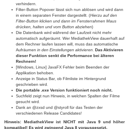
verhindern.
Filter-Button Popover lässt sich nun ablösen und wird dann
in einem separaten Fenster dargestellt. (
Hierzu auf den
Filter-Button klicken und dann im Fensterrahmen Maus
drücken, halten und vom Button abziehen
)
Die Datenbank wird während der Laufzeit nicht mehr
automatisch aufgeräumt. Wer MediathekView dauerhaft auf
dem Rechner laufen lassen will, muss das automatische
Aufräumen
in den Einstellungen aktivieren
.
Das Aktivieren
dieser Funktion senkt die Performance bei älteren
Rechnern!
[Windows, Linux] JavaFX Fehler beim Beenden der
Applikation behoben.
Anzeige in Status Bar, ob Filmliste im Hintergrund
geschrieben wird.
Die portable .exe Version funktioniert noch nicht.
Suchfeld zeigt nun Hinweis, in welchen Spalten der Filme
gesucht wird.
Dank an @zxsd und @styroll für das Testen der
verschiedenen Release Candidates!
Hinweis: MediathekView ist NICHT mit Java 9 und höher
kompatibel! Es wird zwingend Java 8 vorausgesetzt.